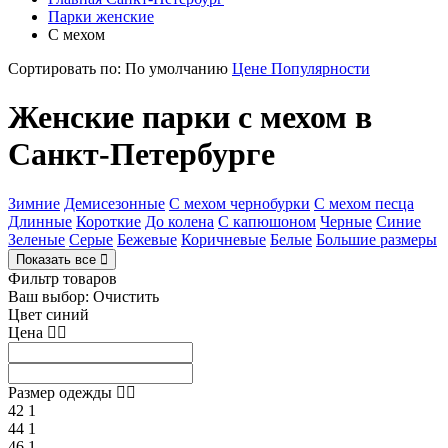
Парки женские
С мехом
Сортировать по:
По умолчанию
Цене
Популярности
Женские парки с мехом в
Санкт-Петербурге
Зимние
Демисезонные
С мехом чернобурки
С мехом песца
Длинные
Короткие
До колена
С капюшоном
Черные
Синие
Зеленые
Серые
Бежевые
Коричневые
Белые
Большие размеры
Показать все
Фильтр товаров
Ваш выбор:
Очистить
Цвет
синий
Цена
Размер одежды
42
1
44
1
46
1