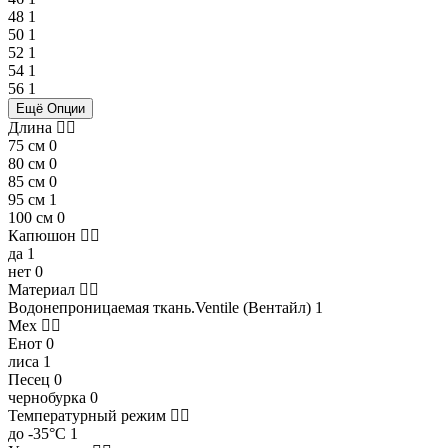
48
1
50
1
52
1
54
1
56
1
Ещё Опции
Длина
75 см
0
80 см
0
85 см
0
95 см
1
100 см
0
Капюшон
да
1
нет
0
Материал
Водонепроницаемая ткань.Ventile (Вентайл)
1
Мех
Енот
0
лиса
1
Песец
0
чернобурка
0
Температурный режим
до -35°С
1