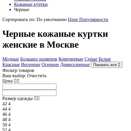
Кожаные куртки
Черные
Сортировать по:
По умолчанию
Цене
Популярности
Черные кожаные куртки
женские в Москве
Модные
Больших размеров
Коричневые
Серые
Белые
Красные
Весенние
Осенние
Демисезонные
Показать все
Фильтр товаров
Ваш выбор:
Очистить
Цена
Размер одежды
42
4
44
4
46
4
48
4
50
4
52
4