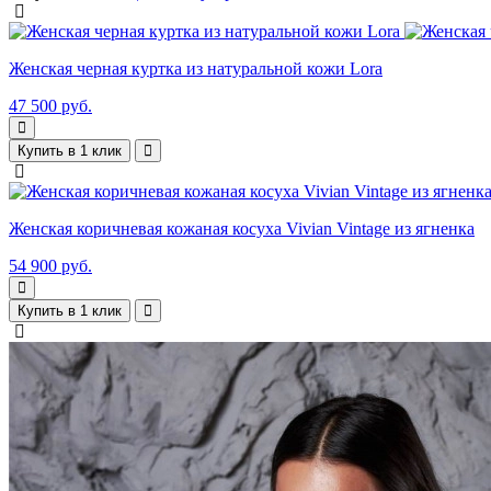
Женская черная куртка из натуральной кожи Lora
47 500 руб.
Купить в 1 клик
Женская коричневая кожаная косуха Vivian Vintage из ягненка
54 900 руб.
Купить в 1 клик