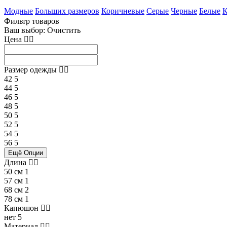
Модные
Больших размеров
Коричневые
Серые
Черные
Белые
К
Фильтр товаров
Ваш выбор:
Очистить
Цена
Размер одежды
42
5
44
5
46
5
48
5
50
5
52
5
54
5
56
5
Ещё Опции
Длина
50 см
1
57 см
1
68 см
2
78 см
1
Капюшон
нет
5
Материал