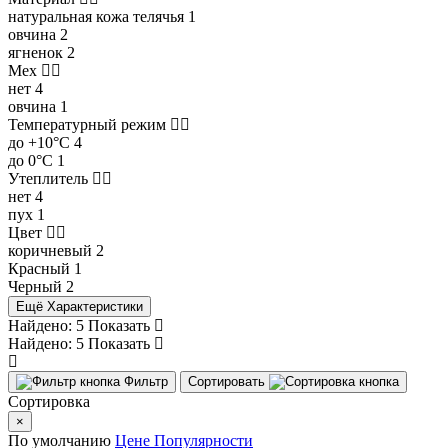
натуральная кожа телячья
1
овчина
2
ягненок
2
Мех
нет
4
овчина
1
Температурный режим
до +10°С
4
до 0°С
1
Утеплитель
нет
4
пух
1
Цвет
коричневый
2
Красный
1
Черный
2
Ещё Характеристики
Найдено:
5
Показать
Найдено:
5
Показать
Фильтр
Сортировать
Сортировка
×
По умолчанию
Цене
Популярности